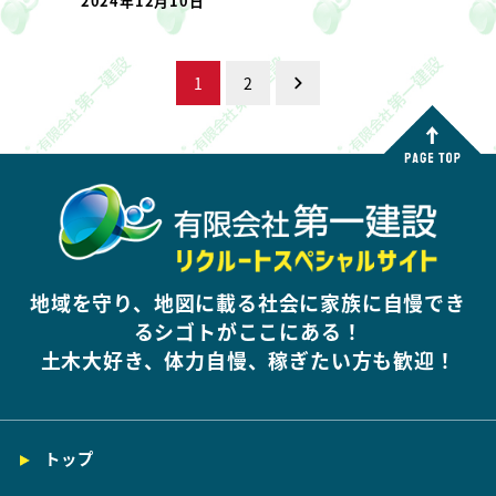
2024年12月10日
投稿日
投稿のページ送り
1
2
地域を守り、地図に載る社会に家族に自慢でき
るシゴトがここにある！
土木大好き、体力自慢、稼ぎたい方も歓迎！
トップ