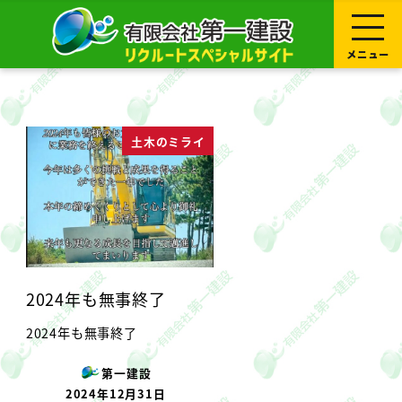
メ
イ
ン
コ
メニュー
ン
テ
ン
ツ
へ
移
土木のミライ
動
2024年も無事終了
2024年も無事終了
第一建設
2024年12月31日