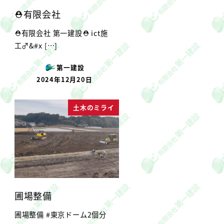
⛑有限会社
⛑有限会社 第一建設⛑ ict施
工‍♂&#x […]
第一建設
2024年12月20日
投稿日
土木のミライ
圃場整備
圃場整備 #東京ドーム2個分