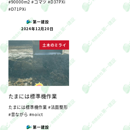
#90000m2 #コマツ #D37PXi
#D71PXi
第一建設
2024年12月20日
投稿日
土木のミライ
たまには標準機作業
たまには標準機作業 #法面整形
#昔ながら #noict
第一建設