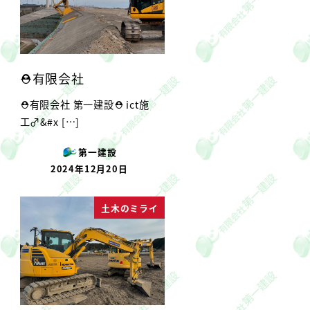
⛑有限会社
⛑有限会社 第一建設⛑ ict施
工‍♂&#x […]
第一建設
2024年12月20日
投稿日
土木のミライ