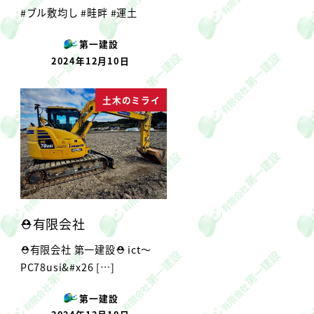
#ブル敷均し #畦畔 #運土
第一建設
2024年12月10日
投稿日
土木のミライ
⛑有限会社
⛑有限会社 第一建設⛑ ict〜
PC78usi‍&#x26 […]
第一建設