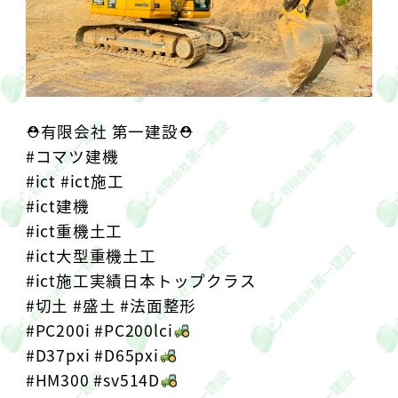
⛑有限会社 第一建設⛑
#コマツ建機
#ict #ict施工
#ict建機
#ict重機土工
#ict大型重機土工
#ict施工実績日本トップクラス
#切土 #盛土 #法面整形
#PC200i #PC200lci
#D37pxi #D65pxi
#HM300 #sv514D