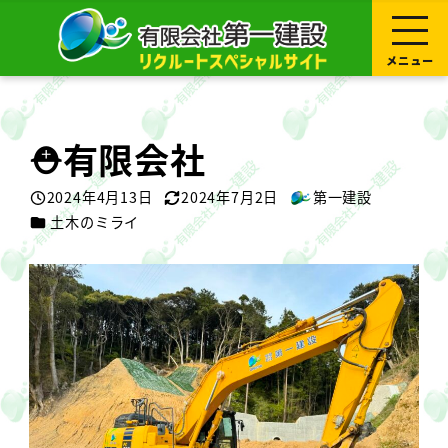
メ
イ
ン
コ
メニュー
ン
テ
ン
ツ
へ
⛑有限会社
移
動
2024年4月13日
2024年7月2日
第一建設
投稿日
更新日
著
カテゴリー
土木のミライ
者