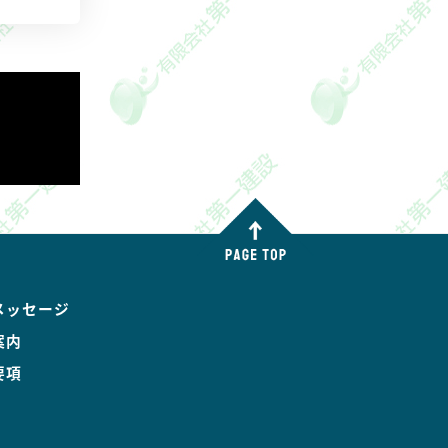
メッセージ
案内
要項