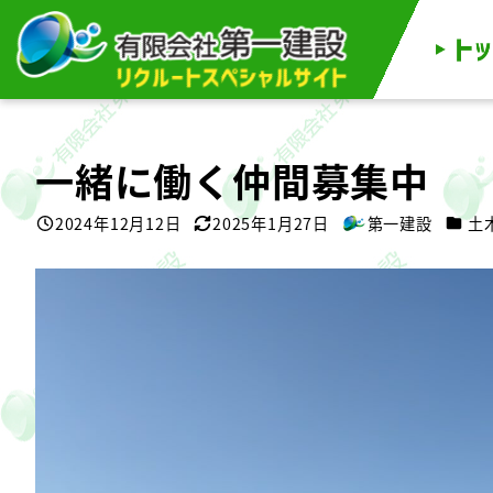
メ
イ
ン
コ
ン
テ
ン
ツ
へ
移
一緒に働く仲間募集中
動
カテゴ
2024年12月12日
2025年1月27日
第一建設
土
投稿日
更新日
著
者
動
画
プ
レ
ー
ヤ
ー