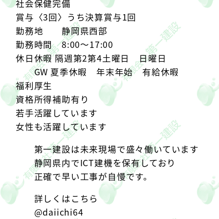
社会保健完備
賞与〈3回〉うち決算賞与1回
勤務地 静岡県西部
勤務時間 8:00〜17:00
休日休暇 隔週第2第4土曜日 日曜日
GW 夏季休暇 年末年始 有給休暇
福利厚生
資格所得補助有り
︎若手活躍しています
︎女性も活躍しています
第一建設は未来現場で盛々働いています
静岡県内でICT建機を保有しており
正確で早い工事が自慢です。
詳しくはこちら
@daiichi64