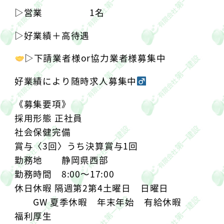
▷︎営業 1名
▷︎好業績＋高待遇︎
▷︎下請業者様or協力業者様募集中︎
️
好業績により随時求人募集中‍
《募集要項》
採用形態 正社員
社会保健完備
賞与〈3回〉うち決算賞与1回
勤務地 静岡県西部
勤務時間 8:00〜17:00
休日休暇 隔週第2第4土曜日 日曜日
GW 夏季休暇 年末年始 有給休暇
福利厚生