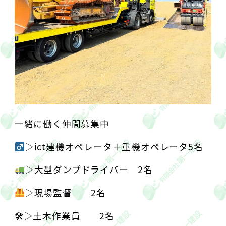
一緒に働く仲間募集中
▷︎ict建機オペレータ＋重機オペレータ5名
▷︎大型ダンプドライバー 2名
▷︎現場監督 2名
🛠▷︎土木作業員 2名