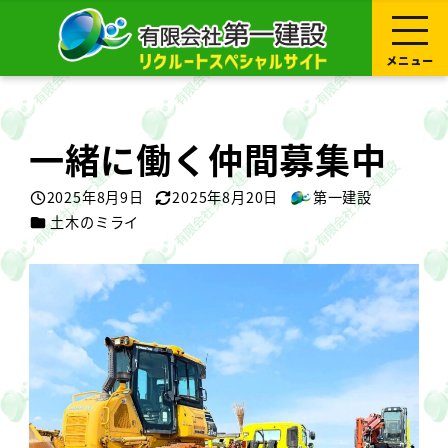
メ
イ
ン
コ
メニュー
ン
テ
ン
ツ
へ
一緒に働く仲間募集中
移
動
2025年8月9日
2025年8月20日
第一建設
投稿日
更新日
著
カテゴリー
土木のミライ
者