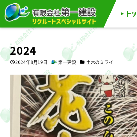
メ
イ
ン
コ
ン
テ
ン
ツ
へ
移
2024
動
カテゴリー
2024年8月19日
第一建設
土木のミライ
投稿日
著
者