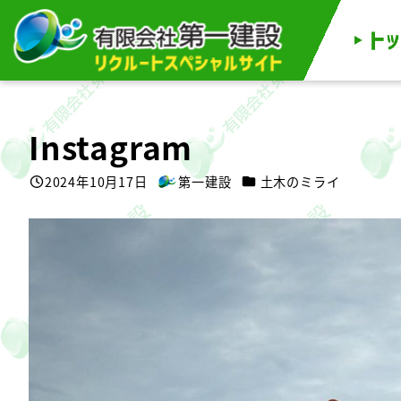
メ
イ
ン
コ
ン
テ
ン
ツ
へ
移
Instagram
動
カテゴリー
2024年10月17日
第一建設
土木のミライ
投稿日
著
者