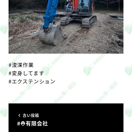
#浚渫作業
#変身してます
#エクステンション
古い投稿
#⛑有限会社