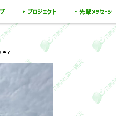
ー
ミライ