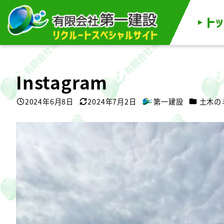
メ
イ
ン
コ
ン
テ
ン
ツ
へ
移
Instagram
動
カテゴリ
2024年6月8日
2024年7月2日
第一建設
土木の
投稿日
更新日
著
者
動
画
プ
レ
ー
ヤ
ー