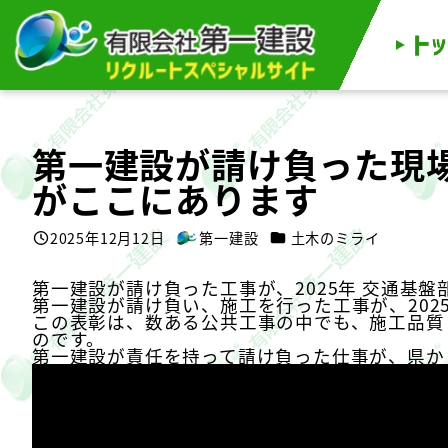
メ
イ
ン
コ
ン
テ
ン
ツ
へ
移
第一建設が請け負った現
動
がここにあります
カテゴリー
2025年12月12日
第一建設
土木のミライ
投稿日
著
者
第一建設が請け負った工事が、2025年 交通基盤
第一建設が請け負い、施工を行った工事が、
20
この表彰は、数ある公共工事の中でも、施工品質
のです。
第一建設が責任を持って請け負った仕事が、県か