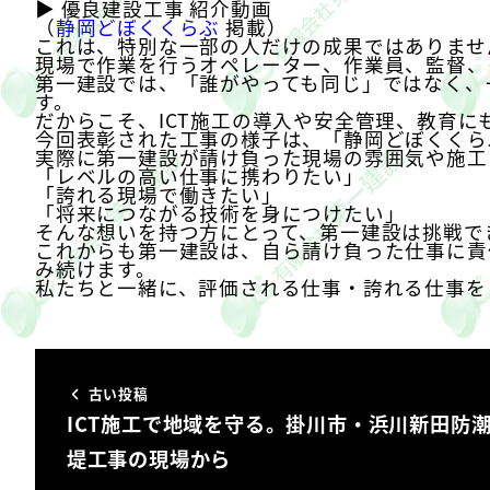
▶ 優良建設工事 紹介動画
（
静岡どぼくくらぶ
掲載）
これは、特別な一部の人だけの成果ではありませ
現場で作業を行うオペレーター、作業員、監督、
第一建設では、「誰がやっても同じ」ではなく、
す。
だからこそ、ICT施工の導入や安全管理、教育に
今回表彰された工事の様子は、「静岡どぼくくら
実際に第一建設が請け負った現場の雰囲気や施工
「レベルの高い仕事に携わりたい」
「誇れる現場で働きたい」
「将来につながる技術を身につけたい」
そんな想いを持つ方にとって、第一建設は
挑戦で
これからも第一建設は、自ら請け負った仕事に責
み続けます。
私たちと一緒に、
評価される仕事・誇れる仕事
を
古い投稿
ICT施工で地域を守る。掛川市・浜川新田防
堤工事の現場から