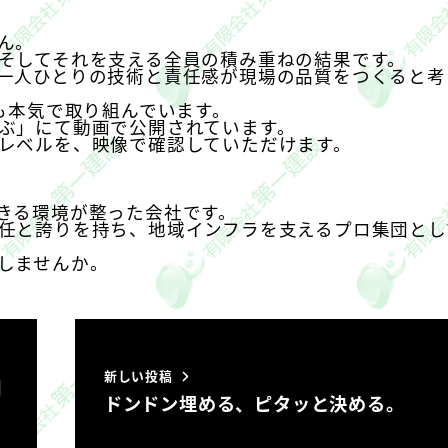
ん。
そしてそれを支える全員の積み重ねの結果です。
一人ひとりの技術と責任感が現場の品質をつくる
と考
も本気で取り組んでいます。
ぶ」にて
動画で公開
されています。
レベルを、映像で確認していただけます。
きる環境
が整った会社です。
任と誇りを持ち、地域インフラを支えるプロ集団とし
しませんか。
新しい投稿
潮
ドンドン埋める、ピタッと決める。