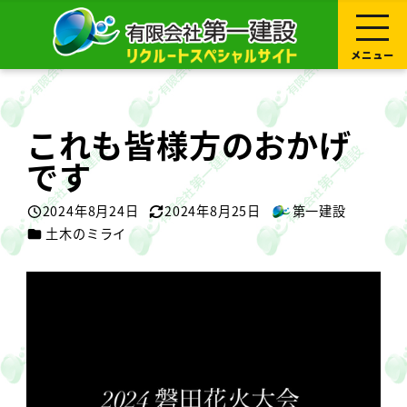
メ
イ
ン
コ
メニュー
ン
テ
ン
ツ
へ
これも皆様方のおかげ
移
動
です
2024年8月24日
2024年8月25日
第一建設
投稿日
更新日
著
カテゴリー
土木のミライ
者
動
画
プ
レ
ー
ヤ
ー