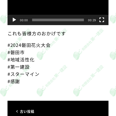
00:00
00:29
これも皆様方のおかげです
#2024磐田花火大会
#磐田市
#地域活性化
#第一建設
#スターマイン
#感謝
古い投稿